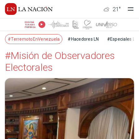
21
°
ESCUCHÁ
TU RADIO
PREFERIDA
#TerremotoEnVenezuela
#Hacedores LN
#Especiales LN
#Misión de Observadores
Electorales