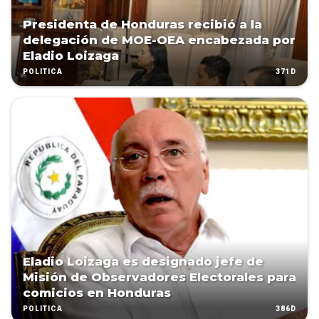
Presidenta de Honduras recibió a la
delegación de MOE-OEA encabezada por
Eladio Loizaga
371D
POLÍTICA
Eladio Loizaga es designado jefe de
Misión de Observadores Electorales para
comicios en Honduras
386D
POLÍTICA