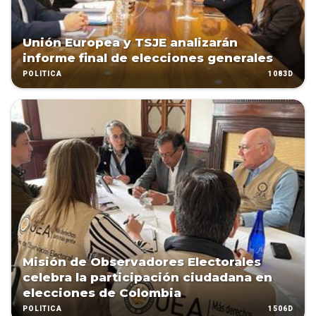
Unión Europea y TSJE analizarán
informe final de elecciones generales
1083D
POLÍTICA
Misión de Observadores Electorales
celebra la participación ciudadana en
elecciones de Colombia
1506D
POLÍTICA