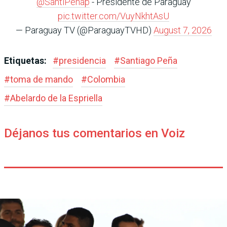
@SantiPenap
- Presidente de Paraguay
pic.twitter.com/VuyNkhtAsU
— Paraguay TV (@ParaguayTVHD)
August 7, 2026
Etiquetas:
#
presidencia
#
Santiago Peña
#
toma de mando
#
Colombia
#
Abelardo de la Espriella
Déjanos tus comentarios en Voiz