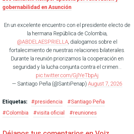
gobernabilidad en Asunción
En un excelente encuentro con el presidente electo de
la hermana República de Colombia,
@ABDELAESPRIELLA
, dialogamos sobre el
fortalecimiento de nuestras relaciones bilaterales.
Durante la reunión priorizamos la cooperación en
seguridad y la lucha conjunta contra el crimen…
pic.twitter.com/GjlYeTbpAj
— Santiago Peña (@SantiPenap)
August 7, 2026
Etiquetas:
#
presidencia
#
Santiago Peña
#
Colombia
#
visita oficial
#
reuniones
Déjanos tus comentarios en Voiz