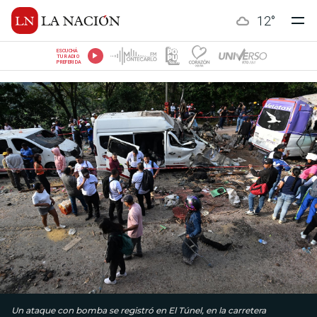
12
°
ESCUCHÁ
TU RADIO
PREFERIDA
Un ataque con bomba se registró en El Túnel, en la carretera