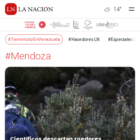
14
°
ESCUCHÁ
TU RADIO
PREFERIDA
#TerremotoEnVenezuela
#Hacedores LN
#Especiales LN
#Mendoza
Científicos descartan roedores