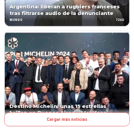
Argentina: liberan a rugbiers franceses
tras filtrarse audio de la denunciante
726D
MUNDO
Destino Michelin: unas 15 estrellas
brillan en Buenos Aires y Mendoza
Cargar más noticias
980D
NEGOCIOS