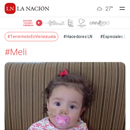
27
°
ESCUCHÁ
TU RADIO
PREFERIDA
#TerremotoEnVenezuela
#Hacedores LN
#Especiales LN
#Meli