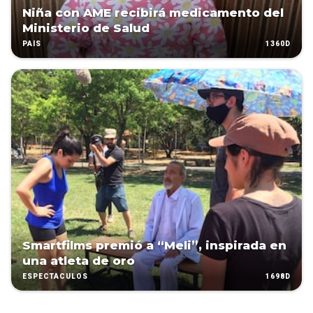
Niña con AME recibirá medicamento del
Ministerio de Salud
1360D
PAÍS
Smartfilms premió a “Meli”, inspirada en
una atleta de oro
1698D
ESPECTÁCULOS