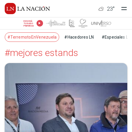
23
°
ESCUCHÁ
TU RADIO
PREFERIDA
#TerremotoEnVenezuela
#Hacedores LN
#Especiales LN
#mejores estands