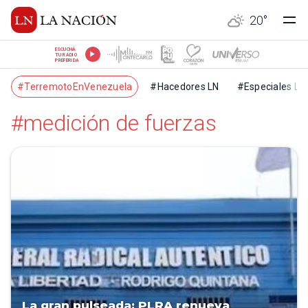
20
°
ESCUCHÁ
TU RADIO
PREFERIDA
#TerremotoEnVenezuela
#Hacedores LN
#Especiales LN
#medición de fuerzas
La gran pulseada: PLRA renueva