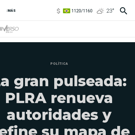
1120
/
1160
23
°
:MÁS
3,6
/
3,9
6850
/
7200
5920
/
5970
POLÍTICA
a gran pulseada:
PLRA renueva
autoridades y
efine su mapa de