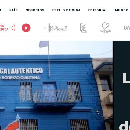
A
PAÍS
NEGOCIOS
ESTILO DE VIDA
EDITORIAL
MUNDO
HÁ
ERIDA
L
d