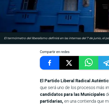
El termómetro del liberalismo definirá en las internas del 7 de junio, el
Compartir en redes
El Partido Liberal Radical Auténti
que será uno de los procesos más im
candidatos para las Municipales
d
partidarias,
en una contienda que m