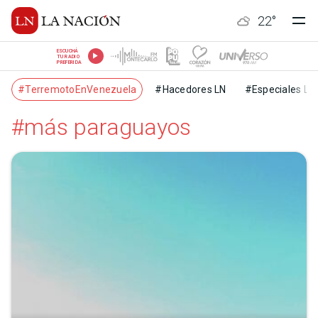
22
°
ESCUCHÁ
TU RADIO
PREFERIDA
#TerremotoEnVenezuela
#Hacedores LN
#Especiales LN
#más paraguayos