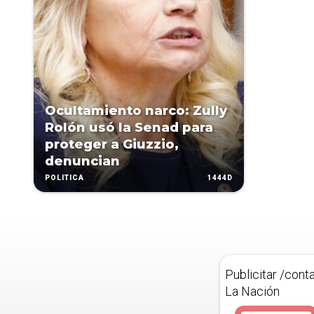
Ocultamiento narco: Zully
Rolón usó la Senad para
proteger a Giuzzio,
denuncian
1444D
POLÍTICA
Publicitar /cont
La Nación