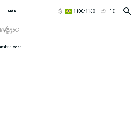
5900
/
5960
18
°
1100
/
1160
:MÁS
3,8
/
4
6850
/
7200
5900
/
5960
mbre cero