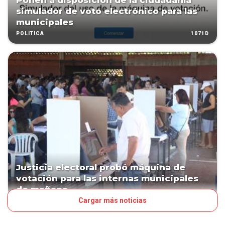
Ponen a disposición de la ciudadanía
simulador de voto electrónico para las
municipales
1071D
POLÍTICA
Justicia electoral probó máquina de
votación para las internas municipales
de mañana
Cargar más noticias
1124D
POLÍTICA