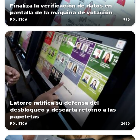
Finaliza la verificación de datos en
pantalla de la máquina de votación
99D
POLÍTICA
Latorre ratifica su defensa del
desbloqueo y descarta retorno a las
papeletas
246D
POLÍTICA