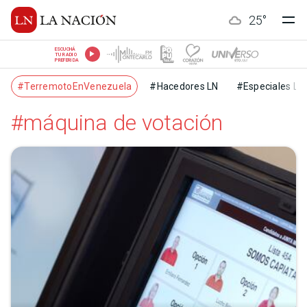
25
°
ESCUCHÁ
TU RADIO
PREFERIDA
#TerremotoEnVenezuela
#Hacedores LN
#Especiales LN
#máquina de votación