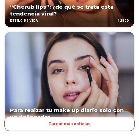
“Cherub lips”: ¿de qué se trata esta
tendencia viral?
1250D
ESTILO DE VIDA
Para realzar tu make up diario solo con
un delineador
Cargar más noticias
1259D
VOS