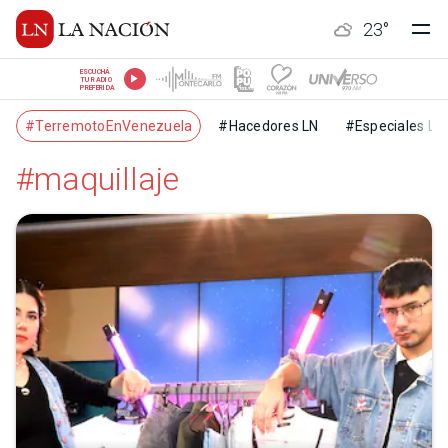
23
°
ESCUCHÁ
TU RADIO
PREFERIDA
#TerremotoEnVenezuela
#Hacedores LN
#Especiales LN
#maquillaje