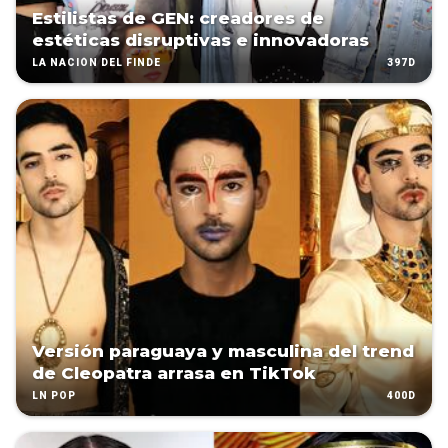
Estilistas de GEN: creadores de
estéticas disruptivas e innovadoras
397D
LA NACIÓN DEL FINDE
Versión paraguaya y masculina del trend
de Cleopatra arrasa en TikTok
400D
LN POP