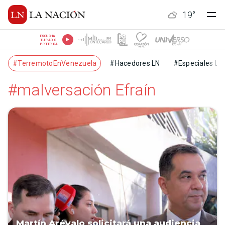
19
°
ESCUCHÁ
TU RADIO
PREFERIDA
#TerremotoEnVenezuela
#Hacedores LN
#Especiales LN
#malversación Efraín
Martín Arévalo solicitará una audiencia