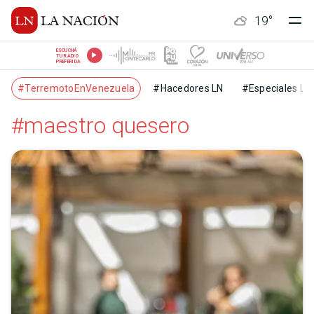
19
°
ESCUCHÁ
TU RADIO
PREFERIDA
#TerremotoEnVenezuela
#Hacedores LN
#Especiales LN
#maestro quesero