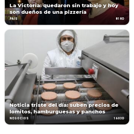
La Victoria: quedaron sin trabajo y hoy
son dueños de una pizzería
818D
PAÍS
Noticia triste del día: suben precios de
lomitos, hamburguesas y panchos
1603D
NEGOCIOS