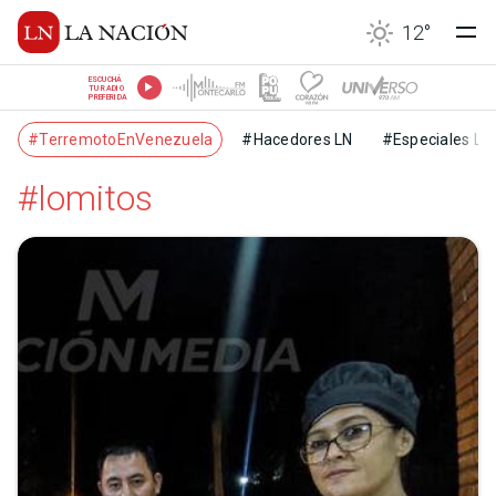
12
°
ESCUCHÁ
TU RADIO
PREFERIDA
#TerremotoEnVenezuela
#Hacedores LN
#Especiales LN
#lomitos