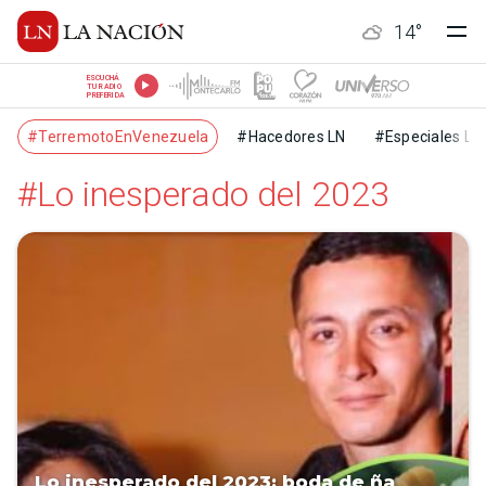
14
°
ESCUCHÁ
TU RADIO
PREFERIDA
#TerremotoEnVenezuela
#Hacedores LN
#Especiales LN
#Lo inesperado del 2023
Lo inesperado del 2023: boda de ña