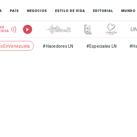
A
PAÍS
NEGOCIOS
ESTILO DE VIDA
EDITORIAL
MUNDO
HÁ
ERIDA
toEnVenezuela
#Hacedores LN
#Especiales LN
#Ha