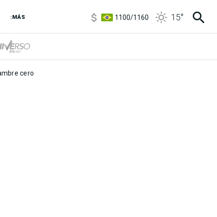
5900
/
5960
15
°
1100
/
1160
:MÁS
3,8
/
4
6850
/
7200
5900
/
5960
mbre cero