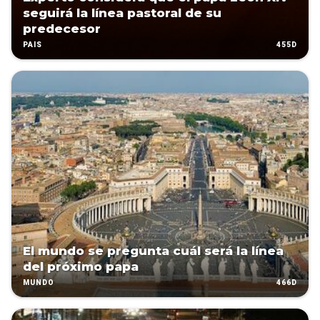
seguirá la línea pastoral de su
predecesor
455D
PAÍS
El mundo se pregunta cuál será la línea
del próximo papa
466D
MUNDO