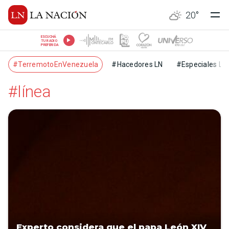
20
°
ESCUCHÁ
TU RADIO
PREFERIDA
#TerremotoEnVenezuela
#Hacedores LN
#Especiales LN
#línea
Experto considera que el papa León XIV