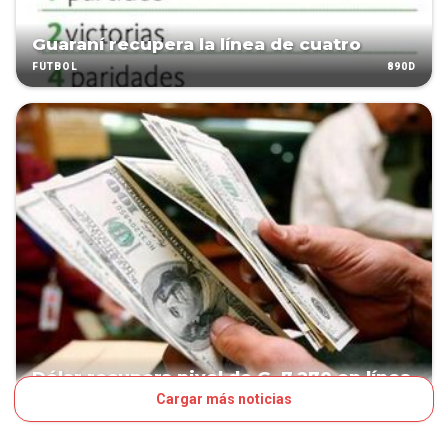
Guaraní recupera la línea de cuatro
890D
FÚTBOL
Dólar recupera nivel de G. 7.270 en línea
Cargar más noticias
890D
NEGOCIOS