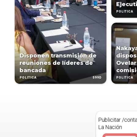
Ejecut
POLÍTICA
Nakay
Disponen transmisión de
dispos
reuniones de líderes de
Ovelar
bancada
comis
599D
POLÍTICA
POLÍTICA
Publicitar /cont
La Nación