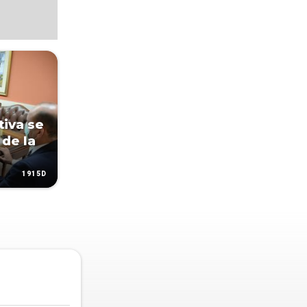
tiva se
de la
1915D