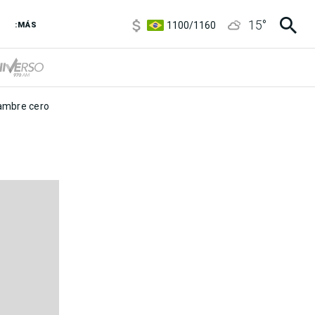
5900
/
5960
15
°
1100
/
1160
:MÁS
3,8
/
4
6850
/
7200
5900
/
5960
mbre cero