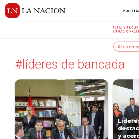
POLÍTIC
ELEGÍ Y
ESCUC
TU RADIO
PREF
#Terremo
#líderes de bancada
Lídere
destac
y acer