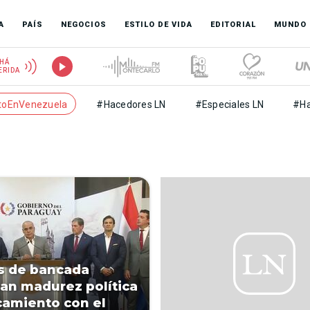
A
PAÍS
NEGOCIOS
ESTILO DE VIDA
EDITORIAL
MUNDO
HÁ
ERIDA
toEnVenezuela
#Hacedores LN
#Especiales LN
#Ha
s de bancada
an madurez política
camiento con el