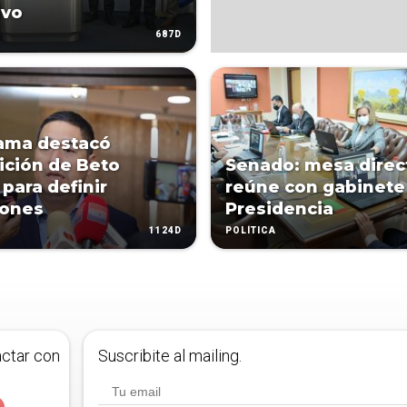
ivo
687D
ama destacó
ición de Beto
Senado: mesa direc
 para definir
reúne con gabinete 
iones
Presidencia
1124D
POLÍTICA
actar con
Suscribite al mailing.