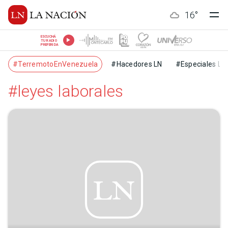
16
°
ESCUCHÁ
TU RADIO
PREFERIDA
#TerremotoEnVenezuela
#Hacedores LN
#Especiales LN
#leyes laborales