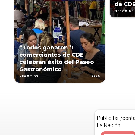
de CD
NEGOCIOS
“Todos ganaron”:
comerciantes de CDE
celebran éxito del Paseo
Gastronómico
987D
NEGOCIOS
Publicitar /cont
La Nación