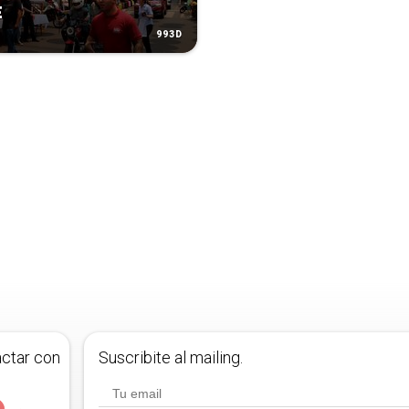
E
993D
actar con
Suscribite al mailing.