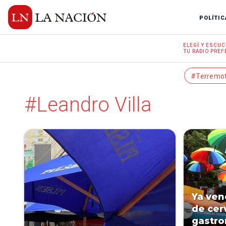
POLÍTIC
ELEGÍ Y
ESCUC
TU RADIO
PREF
#Terremo
#Leandro Villa
Ya ven
de cer
gastro