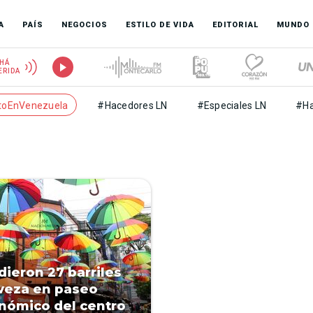
A
PAÍS
NEGOCIOS
ESTILO DE VIDA
EDITORIAL
MUNDO
HÁ
ERIDA
toEnVenezuela
#Hacedores LN
#Especiales LN
#Ha
dieron 27 barriles
veza en paseo
nómico del centro