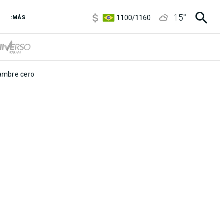
5900
/
5960
15
°
1100
/
1160
:MÁS
3,8
/
4
6850
/
7200
5900
/
5960
mbre cero