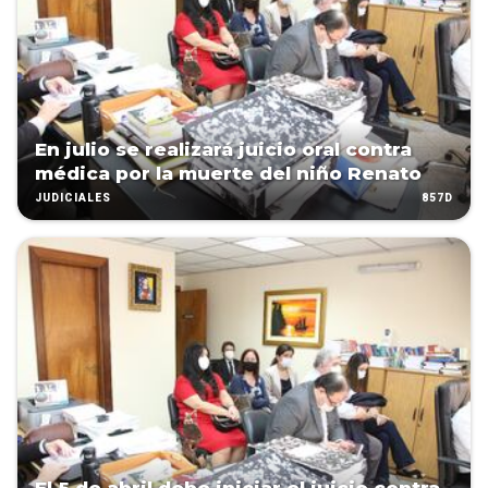
En julio se realizará juicio oral contra
médica por la muerte del niño Renato
857D
JUDICIALES