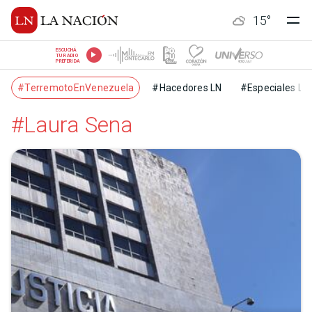
15
°
ESCUCHÁ
TU RADIO
PREFERIDA
#TerremotoEnVenezuela
#Hacedores LN
#Especiales LN
#Laura Sena