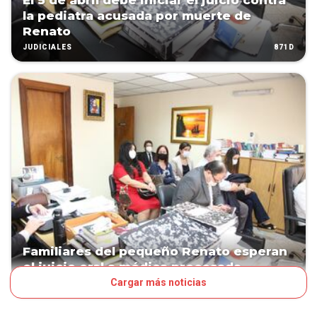
El 5 de abril debe iniciar el juicio contra
la pediatra acusada por muerte de
Renato
871D
JUDICIALES
Familiares del pequeño Renato esperan
el juicio oral a médica procesada
Cargar más noticias
1592D
JUDICIALES