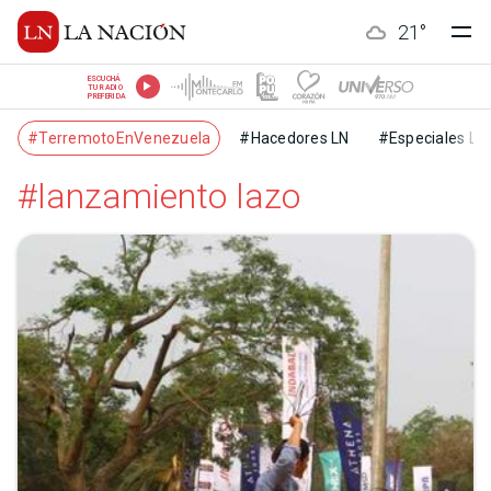
21
°
ESCUCHÁ
TU RADIO
PREFERIDA
#TerremotoEnVenezuela
#Hacedores LN
#Especiales LN
#lanzamiento lazo