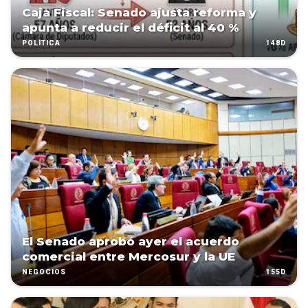
Caja Fiscal: Senado ajusta reforma y
apunta a reducir el déficit al 40 %
148D
POLÍTICA
El Senado aprobó ayer el acuerdo
comercial entre Mercosur y la UE
155D
NEGOCIOS