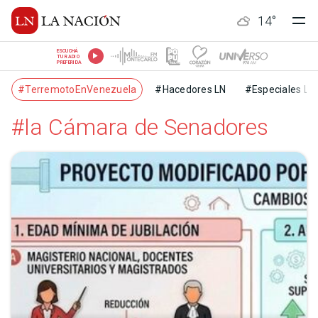
14
°
ESCUCHÁ
TU RADIO
PREFERIDA
#TerremotoEnVenezuela
#Hacedores LN
#Especiales LN
#la Cámara de Senado­res