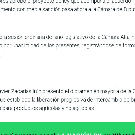
res aprobó el pro­yecto de ley que acompaña el acuerdo i
umento con media sanción pasa ahora a la Cámara de Dipu
era sesión ordi­naria del año legislativo de la Cámara Alta,
por unanimidad de los presentes, registrán­dose de forma 
.
avier Zacarías Irún presentó el dictamen en mayoría de la 
 que establece la liberación progresiva de intercambio de b
para produc­tos agrícolas y no agríco­las.