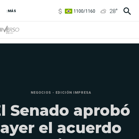
5900
/
5960
1100
/
1160
28
°
:MÁS
3,8
/
4
6850
/
7200
5900
/
5960
NEGOCIOS - EDICIÓN IMPRESA
l Senado aprobó
ayer el acuerdo