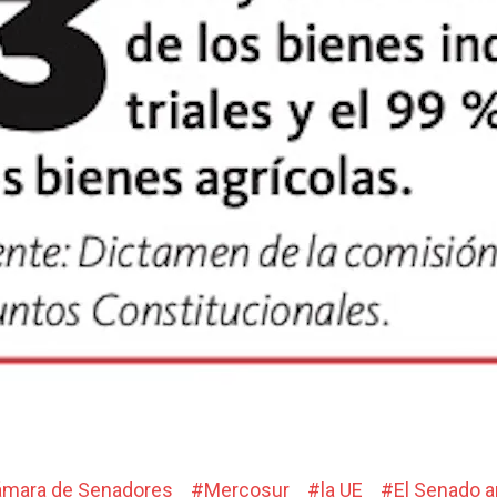
ámara de Senado­res
#
Mercosur
#
la UE
#
El Senado 