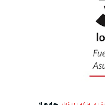
Etiquetas:
#
la Cámara Alta
#
la C