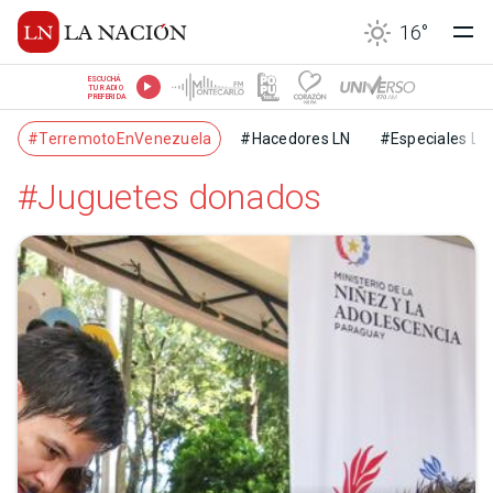
16
°
ESCUCHÁ
TU RADIO
PREFERIDA
#TerremotoEnVenezuela
#Hacedores LN
#Especiales LN
#Juguetes donados