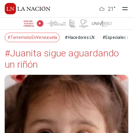
21
°
ESCUCHÁ
TU RADIO
PREFERIDA
#TerremotoEnVenezuela
#Hacedores LN
#Especiales LN
#Juanita sigue aguardando
un riñón