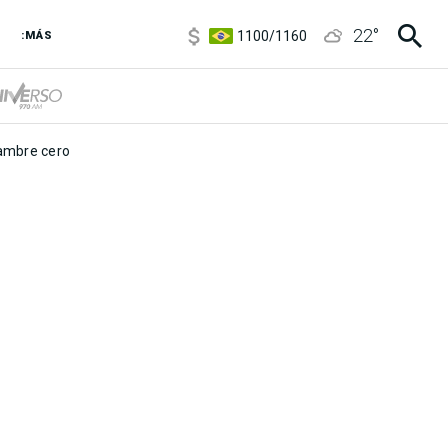
5900
/
5960
22
°
1100
/
1160
:MÁS
3,8
/
4
6850
/
7200
5900
/
5960
mbre cero