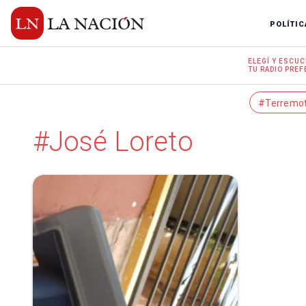
POLÍTIC
ELEGÍ Y
ESCUC
TU RADIO
PREF
#Terremo
#José Loreto