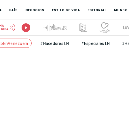
A
PAÍS
NEGOCIOS
ESTILO DE VIDA
EDITORIAL
MUNDO
HÁ
ERIDA
toEnVenezuela
#Hacedores LN
#Especiales LN
#Ha