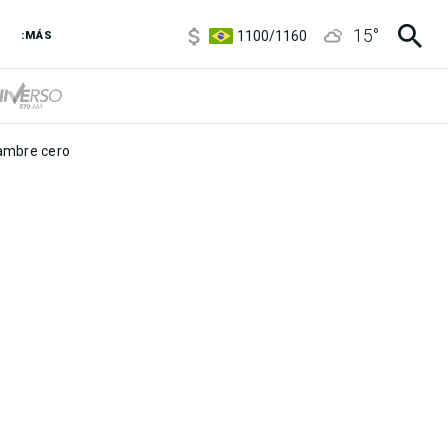
5900
/
5960
15
°
1100
/
1160
:MÁS
3,8
/
4
6850
/
7200
5900
/
5960
mbre cero