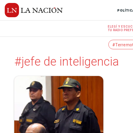
POLÍTIC
ELEGÍ Y
ESCUC
TU RADIO
PREF
#Terremo
#jefe de inteligencia