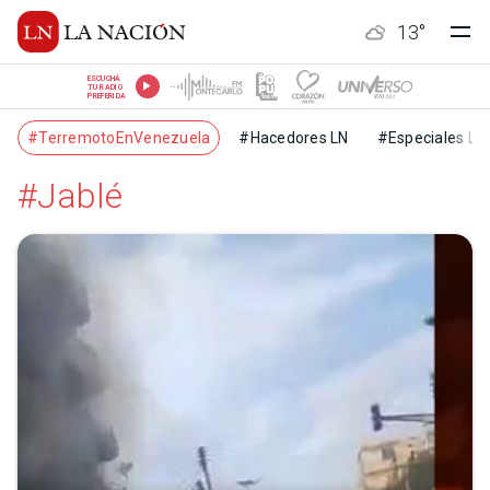
13
°
ESCUCHÁ
TU RADIO
PREFERIDA
#TerremotoEnVenezuela
#Hacedores LN
#Especiales LN
#Jablé