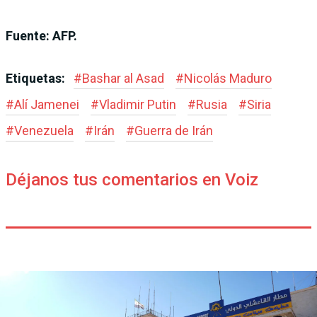
Fuente: AFP.
Etiquetas:
#
Bashar al Asad
#
Nicolás Maduro
#
Alí Jamenei
#
Vladimir Putin
#
Rusia
#
Siria
#
Venezuela
#
Irán
#
Guerra de Irán
Déjanos tus comentarios en Voiz