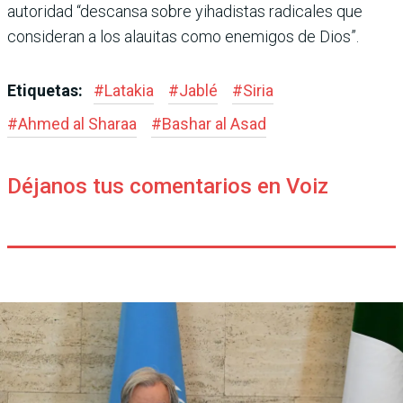
autoridad “descansa sobre yihadistas radicales que
consideran a los alauitas como enemigos de Dios”.
Etiquetas:
#
Latakia
#
Jablé
#
Siria
#
Ahmed al Sharaa
#
Bashar al Asad
Déjanos tus comentarios en Voiz