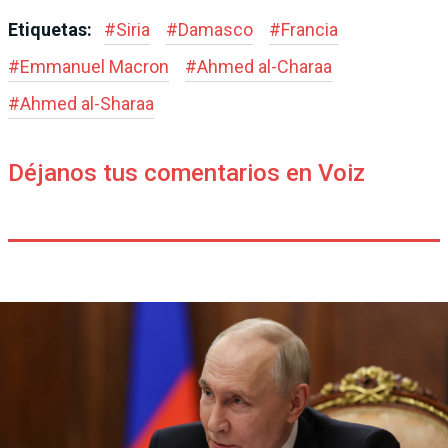
Etiquetas:
#
Siria
#
Damasco
#
Francia
#
Emmanuel Macron
#
Ahmed al-Charaa
#
Ahmed al-Sharaa
Déjanos tus comentarios en Voiz