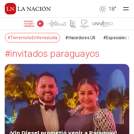
18
°
ESCUCHÁ
TU RADIO
PREFERIDA
#TerremotoEnVenezuela
#Hacedores LN
#Especiales LN
#invitados paraguayos
¡Vin Diesel prometió venir a Paraguay!