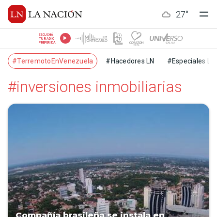
27
°
ESCUCHÁ
TU RADIO
PREFERIDA
#TerremotoEnVenezuela
#Hacedores LN
#Especiales LN
#inversiones inmobiliarias
Compañía brasileña se instala en