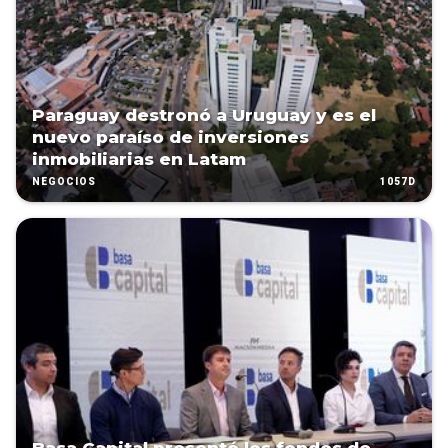
Paraguay destronó a Uruguay y es el
nuevo paraíso de inversiones
inmobiliarias en Latam
1057D
NEGOCIOS