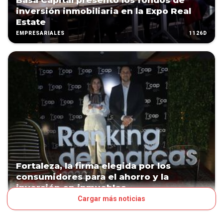
Basa Capital presentó los fondos de
inversión inmobiliaria en la Expo Real
Estate
1126D
EMPRESARIALES
Fortaleza, la firma elegida por los
consumidores para el ahorro y la
inversión en inmuebles
Cargar más noticias
1387D
NEGOCIOS