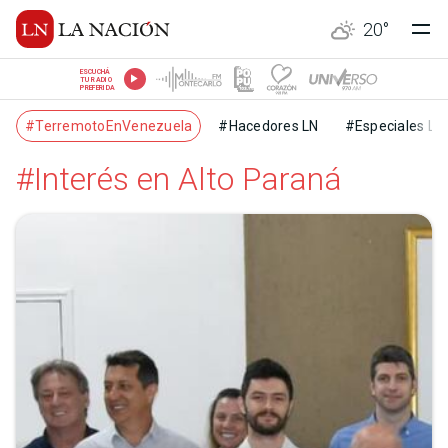
20
°
ESCUCHÁ
TU RADIO
PREFERIDA
#TerremotoEnVenezuela
#Hacedores LN
#Especiales LN
#Interés en Alto Paraná