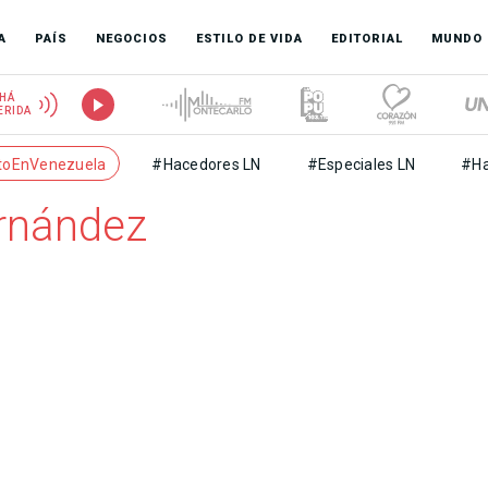
A
PAÍS
NEGOCIOS
ESTILO DE VIDA
EDITORIAL
MUNDO
HÁ
ERIDA
toEnVenezuela
#Hacedores LN
#Especiales LN
#Ha
ernández