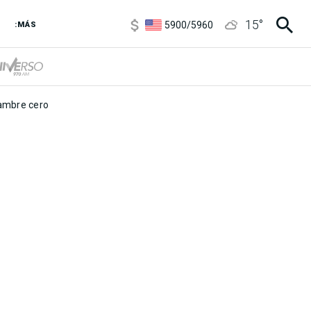
6850
/
7200
15
°
5900
/
5960
:MÁS
1100
/
1160
3,8
/
4
6850
/
7200
5900
/
5960
mbre cero