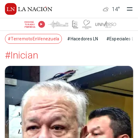
14
°
ESCUCHÁ
TU RADIO
PREFERIDA
#TerremotoEnVenezuela
#Hacedores LN
#Especiales LN
#Inician