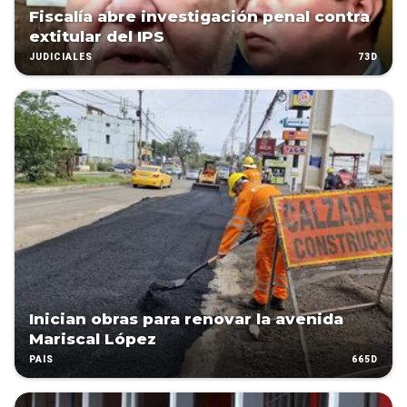
Fiscalía abre investigación penal contra
extitular del IPS
73D
JUDICIALES
Inician obras para renovar la avenida
Mariscal López
665D
PAÍS