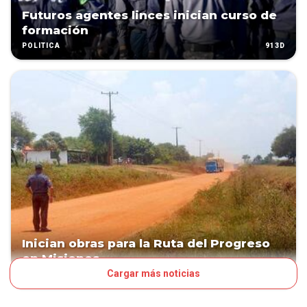
Futuros agentes linces inician curso de
formación
913D
POLÍTICA
Inician obras para la Ruta del Progreso
en Misiones
Cargar más noticias
925D
POLÍTICA