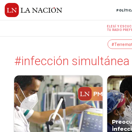
POLÍTIC
ELEGÍ Y
ESCUC
TU RADIO
PREF
#Terremo
#infección simultánea
Preocu
infecc