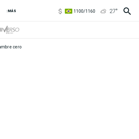
5900
/
5960
27
°
1100
/
1160
:MÁS
3,8
/
4
6850
/
7200
5900
/
5960
mbre cero