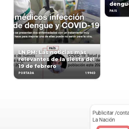
dengue
PAÍS
LN PM: Las noticias más
relevantes de la siesta del
19 de febrero
1994D
PORTADA
Publicitar /cont
La Nación