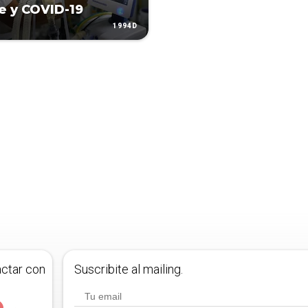
 y COVID-19
1994D
actar con
Suscribite al mailing.