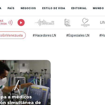
A
PAÍS
NEGOCIOS
ESTILO DE VIDA
EDITORIAL
MUNDO
HÁ
ERIDA
toEnVenezuela
#Hacedores LN
#Especiales LN
#Ha
pa a médicos
ión simultánea de