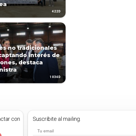
ea
422D
es no tradicionales
captando interés de
iones, destaca
nistra
1034D
actar con
Suscribite al mailing.