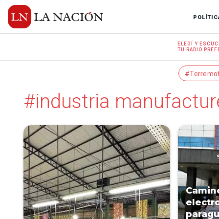
POLÍTIC
ELEGÍ Y
ESCUC
TU RADIO
PREF
#Terremo
#industria manufactur
Camino
electr
paragu