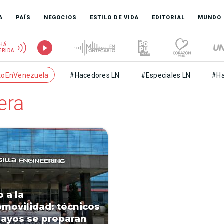
A
PAÍS
NEGOCIOS
ESTILO DE VIDA
EDITORIAL
MUNDO
HÁ
ERIDA
toEnVenezuela
#Hacedores LN
#Especiales LN
#Ha
era
 a la
omovilidad: técnicos
ayos se preparan