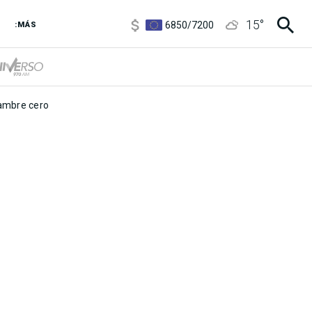
3,8
/
4
15
°
6850
/
7200
:MÁS
5900
/
5960
mbre cero