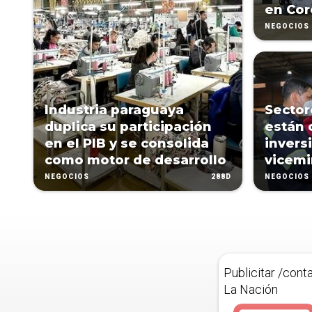
en Cor
NEGOCIOS
Industria paraguaya
Sector
duplica su participación
están 
en el PIB y se consolida
invers
como motor de desarrollo
vicemi
288D
NEGOCIOS
NEGOCIOS
Publicitar /cont
La Nación