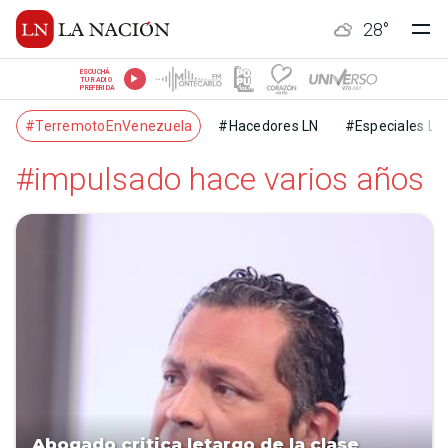
28
°
ESCUCHÁ
TU RADIO
PREFERIDA
#TerremotoEnVenezuela
#Hacedores LN
#Especiales LN
#impulsado hace varios años
Abogado critica letargo de la clase