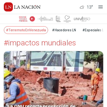
13
°
ESCUCHÁ
TU RADIO
PREFERIDA
#TerremotoEnVenezuela
#Hacedores LN
#Especiales LN
#impactos mundiales
La ONU recorta proyección de