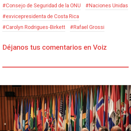
#
Consejo de Seguridad de la ONU
#
Naciones Unidas
#
exvicepresidenta de Costa Rica
#
Carolyn Rodrigues-Birkett
#
Rafael Grossi
Déjanos tus comentarios en Voiz