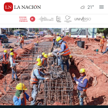
21
°
ESCUCHÁ
TU RADIO
PREFERIDA