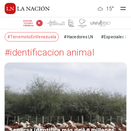
15
°
ESCUCHÁ
TU RADIO
PREFERIDA
#TerremotoEnVenezuela
#Hacedores LN
#Especiales LN
#identificacion animal
Senacsa identifica más de 1,8 millones