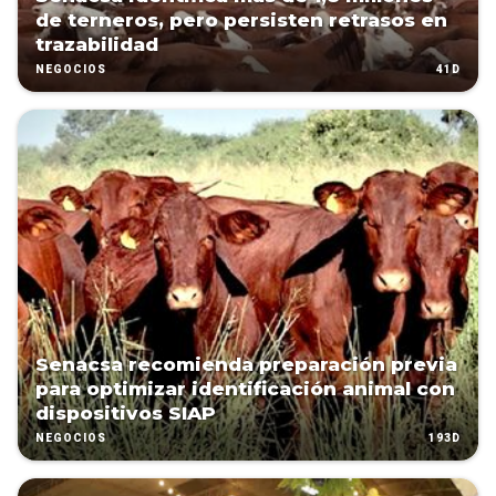
de terneros, pero persisten retrasos en
trazabilidad
41D
NEGOCIOS
Senacsa recomienda preparación previa
para optimizar identificación animal con
dispositivos SIAP
193D
NEGOCIOS