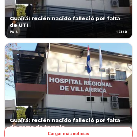
Guairá: recién nacido falleció por falta
de UTI
1244D
PAÍS
Guairá: recién nacido falleció por falta
de cama de terapia
Cargar más noticias
1244D
PAÍS