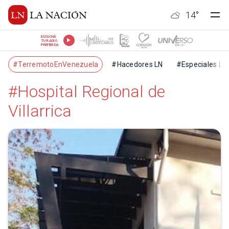
14
°
ESCUCHÁ
TU RADIO
PREFERIDA
#TerremotoEnVenezuela
#Hacedores LN
#Especiales LN
#Hospital Regional de
Villarrica