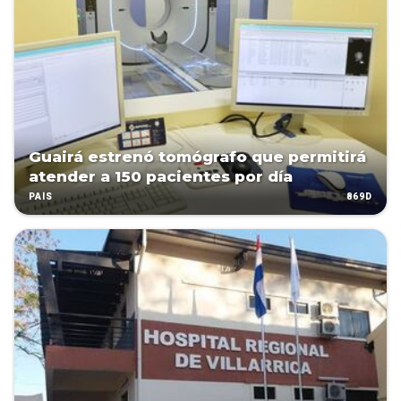
Guairá estrenó tomógrafo que permitirá
atender a 150 pacientes por día
869D
PAÍS