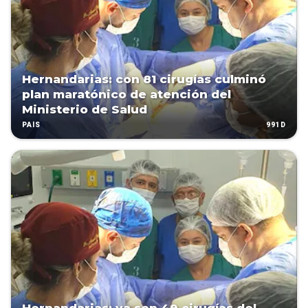
Hernandarias: con 81 cirugías culminó
plan maratónico de atención del
Ministerio de Salud
991D
PAÍS