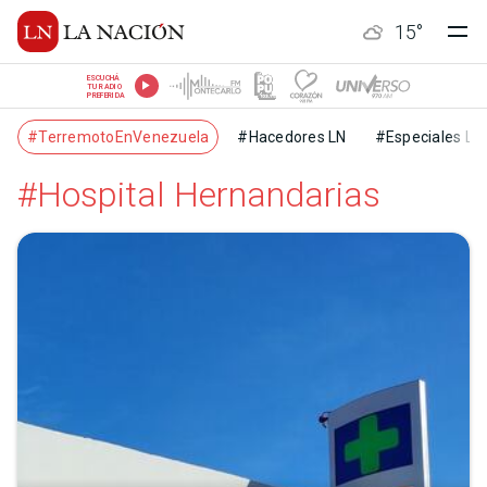
15
°
ESCUCHÁ
TU RADIO
PREFERIDA
#TerremotoEnVenezuela
#Hacedores LN
#Especiales LN
#Hospital Hernandarias