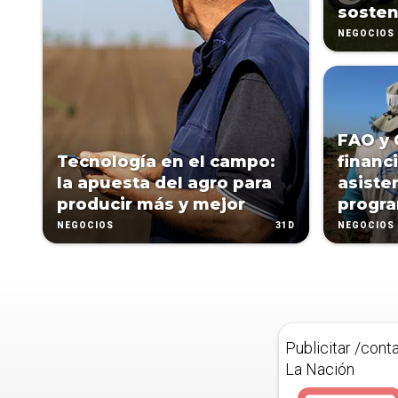
sosten
NEGOCIOS
FAO y 
Tecnología en el campo:
financ
la apuesta del agro para
asiste
producir más y mejor
progr
31D
NEGOCIOS
NEGOCIOS
Publicitar /cont
La Nación