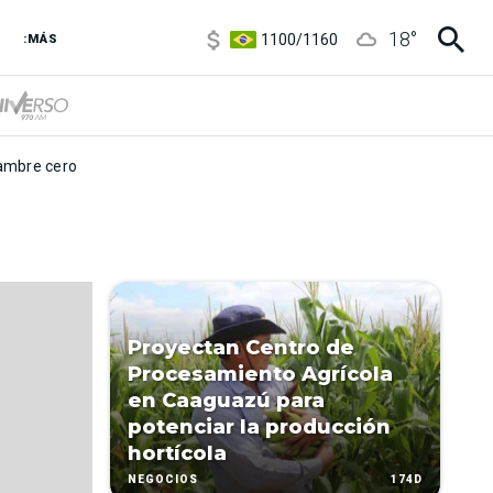
5900
/
5960
18
°
1100
/
1160
:MÁS
3,8
/
4
6850
/
7200
5900
/
5960
mbre cero
Proyectan Centro de
Procesamiento Agrícola
en Caaguazú para
potenciar la producción
hortícola
174D
NEGOCIOS