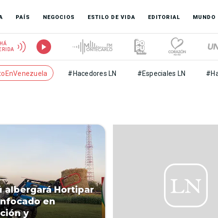
A
PAÍS
NEGOCIOS
ESTILO DE VIDA
EDITORIAL
MUNDO
HÁ
ERIDA
toEnVenezuela
#Hacedores LN
#Especiales LN
#Ha
 albergará Hortipar
enfocado en
ción y