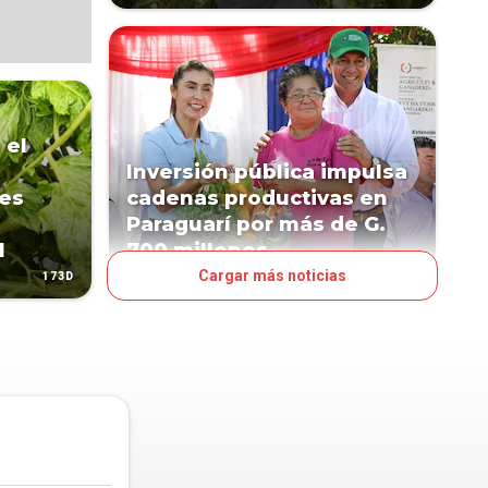
 el
Inversión pública impulsa
les
cadenas productivas en
Paraguarí por más de G.
l
700 millones
Cargar más noticias
173D
198D
NEGOCIOS