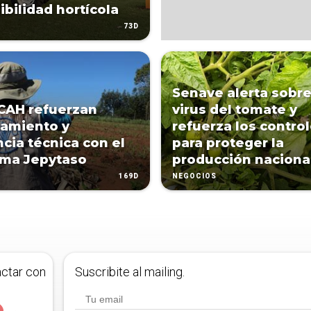
ibilidad hortícola
73D
Senave alerta sobre
CAH refuerzan
virus del tomate y
iamiento y
refuerza los contro
ncia técnica con el
para proteger la
ama Jepytaso
producción naciona
169D
NEGOCIOS
actar con
Suscribite al mailing.