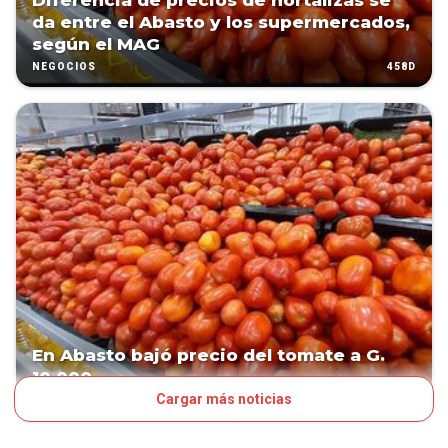
Diferencia de precios de hortalizas se
da entre el Abasto y los supermercados,
según el MAG
458D
NEGOCIOS
En Abasto bajó precio del tomate a G.
10.000
Cargar más noticias
713D
NEGOCIOS