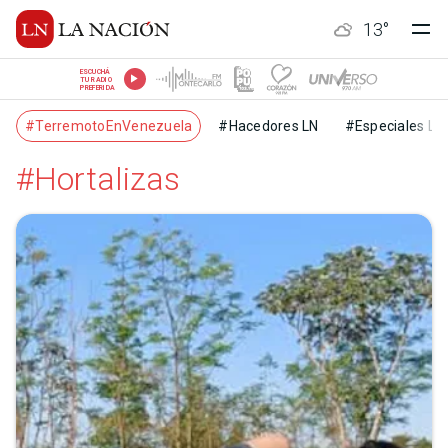
13
°
ESCUCHÁ
TU RADIO
PREFERIDA
#TerremotoEnVenezuela
#Hacedores LN
#Especiales LN
#Hortalizas