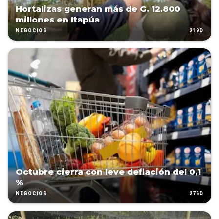
Hortalizas generan más de G. 12.800
millones en Itapúa
219D
NEGOCIOS
Octubre cierra con leve deflación del 0,1
%
276D
NEGOCIOS