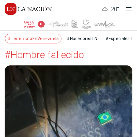
28
°
ESCUCHÁ
TU RADIO
PREFERIDA
#TerremotoEnVenezuela
#Hacedores LN
#Especiales LN
#Hombre fallecido