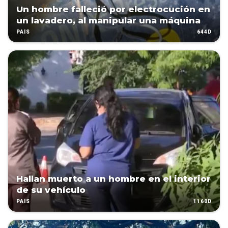
Un hombre falleció por electrocución en
un lavadero, al manipular una máquina
644D
PAÍS
Hallan muerto a un hombre en el interior
de su vehículo
1160D
PAÍS