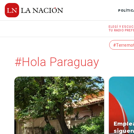
POLÍTIC
ELEGÍ Y
ESCUC
TU RADIO
PREF
#Terremo
#Hola Paraguay
Emple
siguen