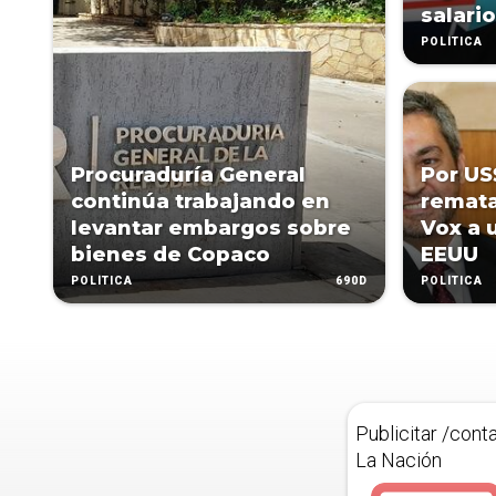
salari
POLÍTICA
Procuraduría General
Por US
continúa trabajando en
remata
levantar embargos sobre
Vox a 
bienes de Copaco
EEUU
690D
POLÍTICA
POLÍTICA
Publicitar /cont
La Nación