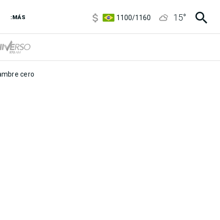
5900
/
5960
15
°
1100
/
1160
:MÁS
3,8
/
4
6850
/
7200
5900
/
5960
mbre cero