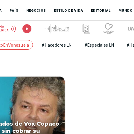
A
PAÍS
NEGOCIOS
ESTILO DE VIDA
EDITORIAL
MUNDO
HÁ
ERIDA
toEnVenezuela
#Hacedores LN
#Especiales LN
#Ha
ados de Vox-Copaco
 sin cobrar su