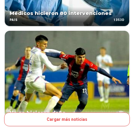
Médicos hicieron 80 intervenciones
1353D
PAÍS
No se hicieron daño
Cargar más noticias
1396D
FÚTBOL