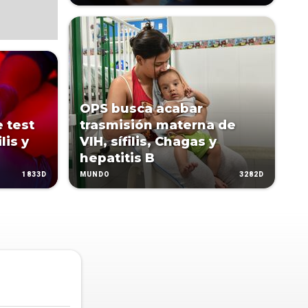
OPS busca acabar
 test
trasmisión materna de
lis y
VIH, sífilis, Chagas y
hepatitis B
1833D
3282D
MUNDO