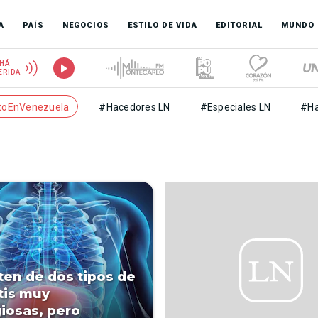
A
PAÍS
NEGOCIOS
ESTILO DE VIDA
EDITORIAL
MUNDO
HÁ
ERIDA
toEnVenezuela
#Hacedores LN
#Especiales LN
#Ha
ten de dos tipos de
tis muy
iosas, pero