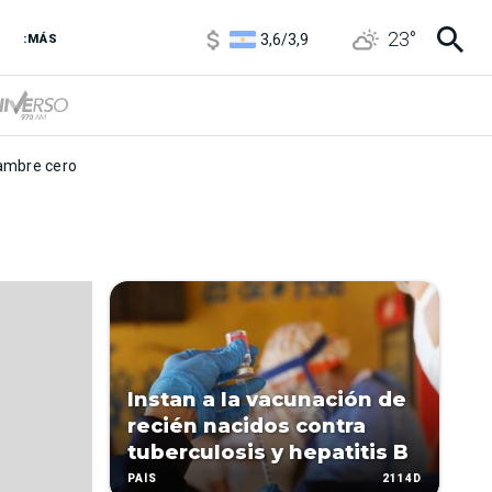
1120
/
1160
23
°
3,6
/
3,9
:MÁS
6850
/
7200
5920
/
5970
mbre cero
Instan a la vacunación de
recién nacidos contra
tuberculosis y hepatitis B
2114D
PAÍS