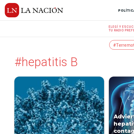
POLÍTIC
ELEGÍ Y
ESCUC
TU RADIO
PREF
#Terremo
#hepatitis B
Advier
hepati
contag