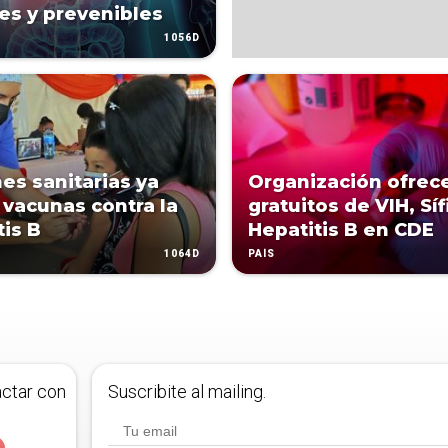
les y prevenibles
1056D
es sanitarias ya
Organización ofrece
 vacunas contra la
gratuitos de VIH, Sífi
tis B
Hepatitis B en CDE
1064D
PAÍS
actar con
Suscribite al mailing.