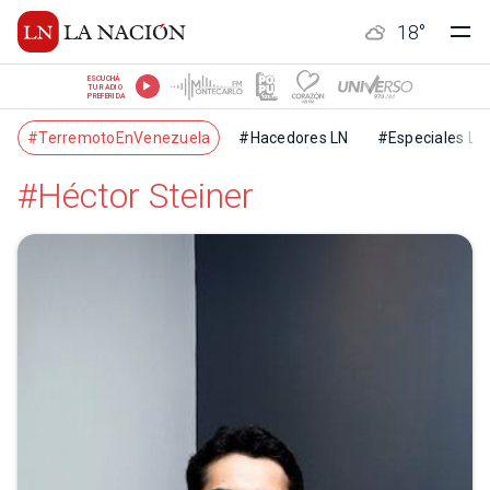
18
°
ESCUCHÁ
TU RADIO
PREFERIDA
#TerremotoEnVenezuela
#Hacedores LN
#Especiales LN
#Héctor Steiner